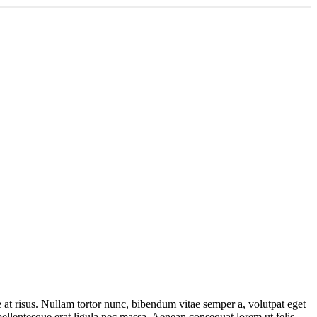
ae at risus. Nullam tortor nunc, bibendum vitae semper a, volutpat eget
 pellentesque erat ligula nec massa. Aenean consequat lorem ut felis