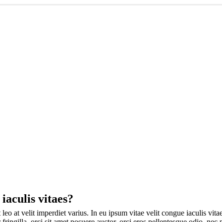
iaculis vitaes?
leo at velit imperdiet varius. In eu ipsum vitae velit congue iaculis vit
 fringilla, orci sit amet posuere auctor, orci eros pellentesque odio, nec